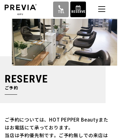
コ
ン
TEL
RESERVE
テ
ン
ツ
へ
ス
キ
ッ
プ
RESERVE
ご予約
ご予約については、HOT PEPPER Beautyまた
はお電話にて承っております。
当店は予約優先制です。ご予約無しでの来店は